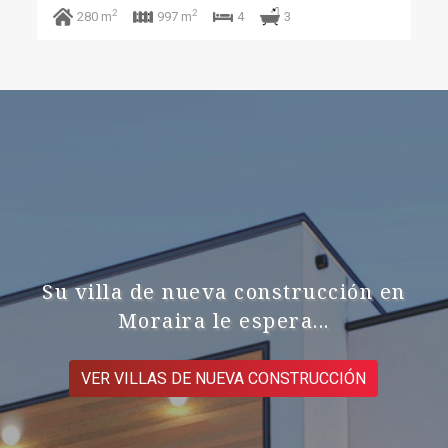
2
2
3
280 m
997 m
4
Su villa de nueva construcción en
Moraira le espera...
VER VILLAS DE NUEVA CONSTRUCCIÓN