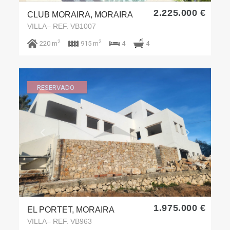
2.225.000 €
CLUB MORAIRA, MORAIRA
VILLA– REF. VB1007
2
2
4
220 m
915 m
4
RESERVADO
Previous
Next
1.975.000 €
EL PORTET, MORAIRA
VILLA– REF. VB963