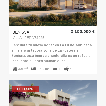
2.150.000 €
BENISSA
VILLA– REF. VB1025
Descubre tu nuevo hogar en La FusteraUbicada
en la encantadora zona de La Fustera en
Benissa, esta impresionante villa es un refugio
ideal para quienes buscan el equ...
2
2
4
303 m
1.213 m
4
EXCLUSIVA