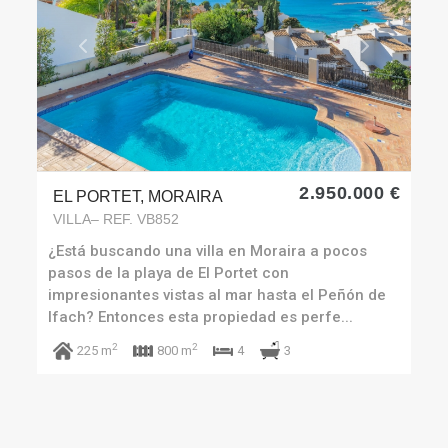
Previous
Next
2.950.000 €
EL PORTET, MORAIRA
VILLA– REF. VB852
¿Está buscando una villa en Moraira a pocos
pasos de la playa de El Portet con
impresionantes vistas al mar hasta el Peñón de
Ifach? Entonces esta propiedad es perfe...
2
2
3
225 m
800 m
4