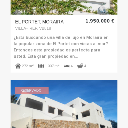
1.950.000 €
EL PORTET, MORAIRA
VILLA– REF. VB818
¿Está buscando una villa de lujo en Moraira en
la popular zona de El Portet con vistas al mar?
Entonces esta propiedad es perfecta para
usted. Esta gran propiedad en...
2
2
4
272 m
1.007 m
4
RESERVADO
Previous
Next