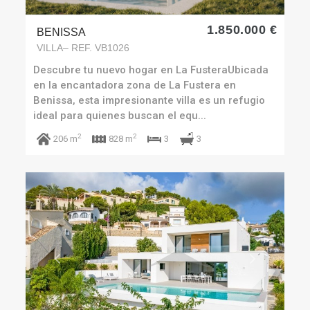
1.850.000 €
BENISSA
VILLA– REF. VB1026
Descubre tu nuevo hogar en La FusteraUbicada
en la encantadora zona de La Fustera en
Benissa, esta impresionante villa es un refugio
ideal para quienes buscan el equ...
2
2
3
206 m
828 m
3
Previous
Next