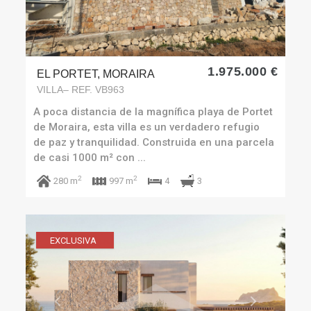
1.975.000 €
EL PORTET, MORAIRA
VILLA– REF. VB963
A poca distancia de la magnífica playa de Portet
de Moraira, esta villa es un verdadero refugio
de paz y tranquilidad. Construida en una parcela
de casi 1000 m² con ...
2
2
3
280 m
997 m
4
EXCLUSIVA
Previous
Next