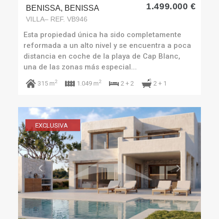
1.499.000 €
BENISSA, BENISSA
VILLA– REF. VB946
Esta propiedad única ha sido completamente
reformada a un alto nivel y se encuentra a poca
distancia en coche de la playa de Cap Blanc,
una de las zonas más especial...
2
2
2 + 1
315 m
1.049 m
2 + 2
EXCLUSIVA
Previous
Next