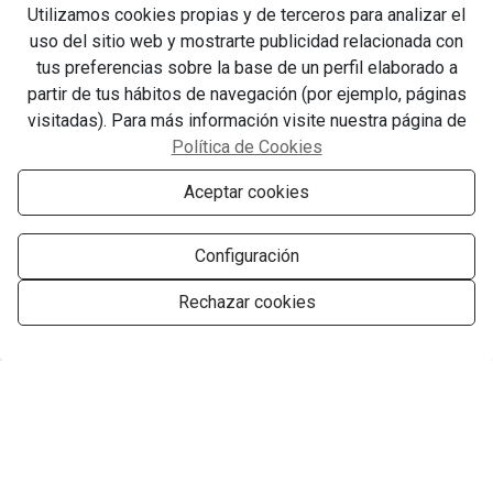
Utilizamos cookies propias y de terceros para analizar el
uso del sitio web y mostrarte publicidad relacionada con
Creemos en la idea de que la
unión hace la fuerza y estamos
tus preferencias sobre la base de un perfil elaborado a
en continua comunicación entre
partir de tus hábitos de navegación (por ejemplo, páginas
todos los departamentos para
visitadas). Para más información visite nuestra página de
ofrecer un servicio completo y
Política de Cookies
adaptado a las necesidades de
cada cliente.
Aceptar cookies
Configuración
CONFIANZA Y DEDICACIÓN
Rechazar cookies
Gestionar consentimiento
Nos gusta lo que hacemos y
trabajamos para que nuestros
clientes sientan que pueden
contar con nuestro buen hacer,
criterio y sinceridad. Nuestro
compromiso es firme para que
logremos la casa de sus