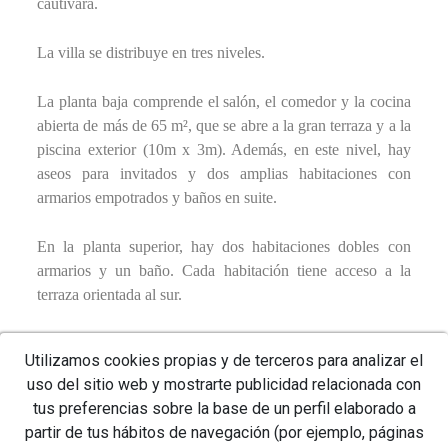
cautivará.
La villa se distribuye en tres niveles.
La planta baja comprende el salón, el comedor y la cocina
abierta de más de 65 m², que se abre a la gran terraza y a la
piscina exterior (10m x 3m). Además, en este nivel, hay
aseos para invitados y dos amplias habitaciones con
armarios empotrados y baños en suite.
En la planta superior, hay dos habitaciones dobles con
armarios y un baño. Cada habitación tiene acceso a la
terraza orientada al sur.
El nivel inferior incluye un garaje cerrado, un cuarto
Utilizamos cookies propias y de terceros para analizar el
técnico y un espacio de almacenamiento.
uso del sitio web y mostrarte publicidad relacionada con
tus preferencias sobre la base de un perfil elaborado a
Una propiedad única en una ubicación única. La villa se
partir de tus hábitos de navegación (por ejemplo, páginas
completará durante el verano de 2026.