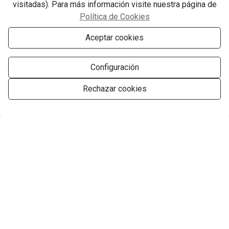
visitadas). Para más información visite nuestra página de
Política de Cookies
Aceptar cookies
Información general
Configuración
Rechazar cookies
Tipo:
Villa
Gestionar consentimiento
Población:
Moraira
Área:
El Portet
Vistas:
Vista Abierta
2
Terreno:
997 m
2
Superfície:
280 m