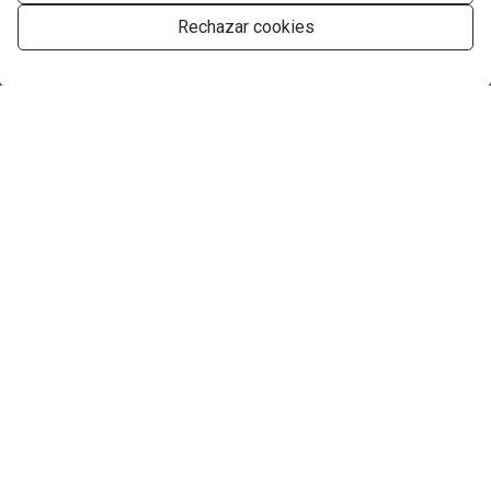
Rechazar cookies
Gestionar consentimiento
Empresa
Servicios
Encuentre su propiedad perfecta
Contacto
LLÁMANOS