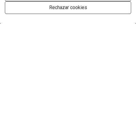
Rechazar cookies
Gestionar consentimiento
Empresa
Servicios
Encuentre su propiedad perfecta
Contacto
LLÁMANOS