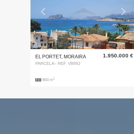
Previous
Next
1.950.000 €
EL PORTET, MORAIRA
PARCELA– REF. VB992
2
800 m